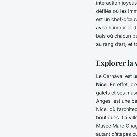
interaction joyeu
défilés où les im
est un chef-d’œuv
avec humour et dér
bals où chacun pe
au rang d’art, et 
Explorer la v
Le Carnaval est u
Nice
. En effet, c
galets et ses mus
Anges, est une ba
Nice, où l’archit
boutiques. La vil
Musée Marc Chaga
autant d’étapes cu