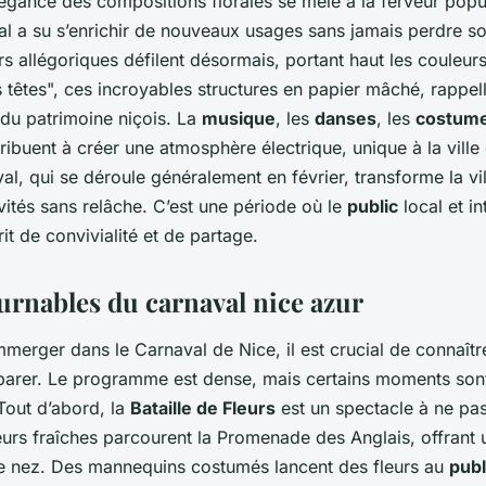
égance des compositions florales se mêle à la ferveur popul
al a su s’enrichir de nouveaux usages sans jamais perdre 
s allégoriques défilent désormais, portant haut les couleurs 
 têtes", ces incroyables structures en papier mâché, rappelle
 du patrimoine niçois. La
musique
, les
danses
, les
costum
ibuent à créer une atmosphère électrique, unique à la ville
al, qui se déroule généralement en février, transforme la v
vités sans relâche. C’est une période où le
public
local et in
t de convivialité et de partage.
urnables du carnaval nice azur
mmerger dans le Carnaval de Nice, il est crucial de connaît
réparer. Le programme est dense, mais certains moments so
Tout d’abord, la
Bataille de Fleurs
est un spectacle à ne pa
eurs fraîches parcourent la Promenade des Anglais, offrant
le nez. Des mannequins costumés lancent des fleurs au
publ