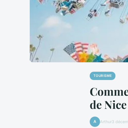
TOURISME
Commen
de Nice
A
Arthur
3 décem