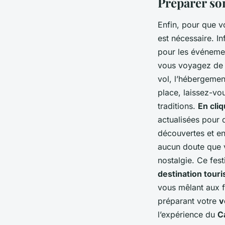
Préparer son
Enfin, pour que 
est nécessaire. I
pour les événemen
vous voyagez de l
vol, l’hébergemen
place, laissez-vo
traditions.
En cli
actualisées pour 
découvertes et e
aucun doute que v
nostalgie. Ce fest
destination touri
vous mêlant aux f
préparant votre
v
l’expérience du
C