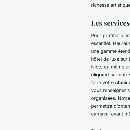
richesse artistiqu
Les service
Pour profiter ple
essentiel. Heureu
une gamme étend
hôtel de luxe sur
Nice, ou même une
cliquant
sur notr
faire votre
choix 
vous renseigner su
organisées. Notr
permettra d’obten
carnaval avant mê