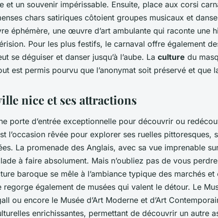
se et un souvenir impérissable. Ensuite, place aux corsi car
menses chars satiriques côtoient groupes musicaux et dans
re éphémère, une œuvre d’art ambulante qui raconte une hi
ision. Pour les plus festifs, le carnaval offre également de
ut se déguiser et danser jusqu’à l’aube. La
culture
du masqu
tout est permis pourvu que l’anonymat soit préservé et que l
ille nice et ses attractions
ne porte d’entrée exceptionnelle pour découvrir ou redécou
’est l’occasion rêvée pour explorer ses ruelles pittoresques,
ées. La promenade des Anglais, avec sa vue imprenable sur
lade à faire absolument. Mais n’oubliez pas de vous perdre
ecture baroque se mêle à l’ambiance typique des marchés et 
le regorge également de musées qui valent le détour. Le Mus
ll ou encore le Musée d’Art Moderne et d’Art Contempora
lturelles enrichissantes, permettant de découvrir un autre a