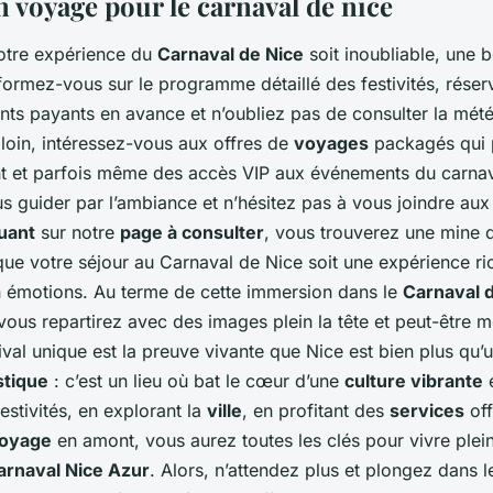
 voyage pour le carnaval de nice
votre expérience du
Carnaval de Nice
soit inoubliable, une 
nformez-vous sur le programme détaillé des festivités, réserv
ts payants en avance et n’oubliez pas de consulter la mété
oin, intéressez-vous aux offres de
voyages
packagés qui p
t et parfois même des accès VIP aux événements du carnav
us guider par l’ambiance et n’hésitez pas à vous joindre aux
quant
sur notre
page à consulter
, vous trouverez une mine 
que votre séjour au Carnaval de Nice soit une expérience ri
n émotions. Au terme de cette immersion dans le
Carnaval 
ous repartirez avec des images plein la tête et peut-être 
ival unique est la preuve vivante que Nice est bien plus qu’
stique
: c’est un lieu où bat le cœur d’une
culture vibrante
e
estivités, en explorant la
ville
, en profitant des
services
off
oyage
en amont, vous aurez toutes les clés pour vivre ple
arnaval Nice Azur
. Alors, n’attendez plus et plongez dans l