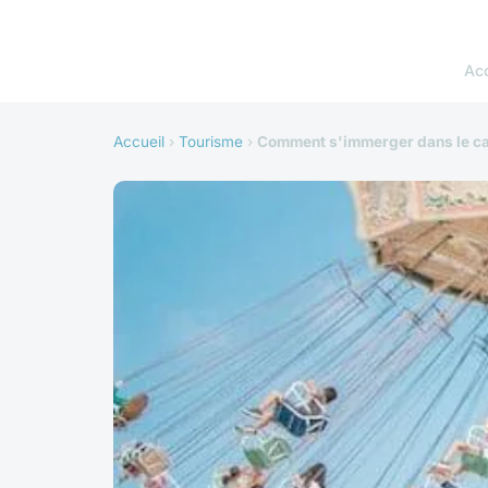
Acc
Accueil
›
Tourisme
›
Comment s'immerger dans le ca