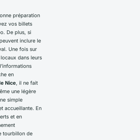
bonne préparation
ez vos billets
o. De plus, si
euvent inclure le
al. Une fois sur
 locaux dans leurs
d’informations
che en
de Nice
, il ne fait
même une légère
une simple
t accueillante. En
erts et en
inement
e tourbillon de