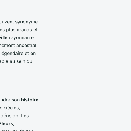
 souvent synonyme
des plus grands et
ville
rayonnante
énement ancestral
légendaire et en
able au sein du
rendre son
histoire
s siècles,
 dérision. Les
 Fleurs
,