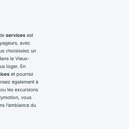
 de
services
est
oyageurs, avec
s choisissiez un
ans le Vieux-
us loger. En
vices
et pourrez
ensez également à
 ou les excursions
ilymotion, vous
ans l’ambiance du