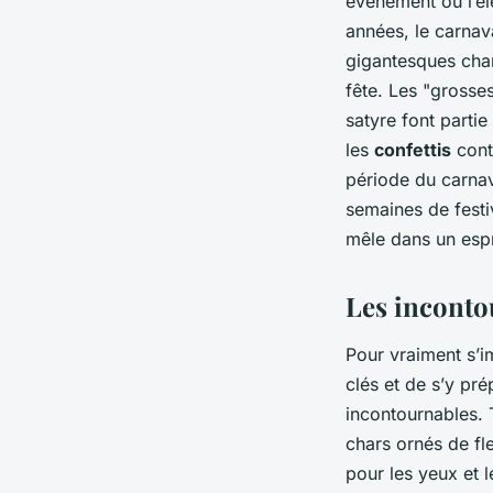
événement où l’él
années, le carnav
gigantesques char
fête. Les "grosses
satyre font partie
les
confettis
contr
période du carnav
semaines de festi
mêle dans un espri
Les inconto
Pour vraiment s’i
clés et de s’y p
incontournables. 
chars ornés de fl
pour les yeux et 