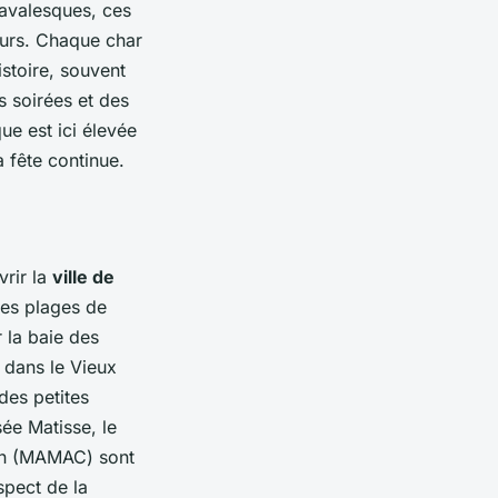
navalesques, ces
eurs. Chaque char
stoire, souvent
s soirées et des
e est ici élevée
a fête continue.
vrir la
ville de
 ses plages de
 la baie des
 dans le Vieux
des petites
ée Matisse, le
in (MAMAC) sont
spect de la