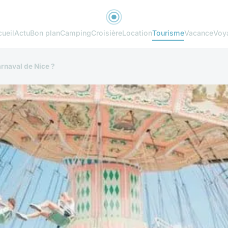
ueil
Actu
Bon plan
Camping
Croisière
Location
Tourisme
Vacance
Voy
rnaval de Nice ?