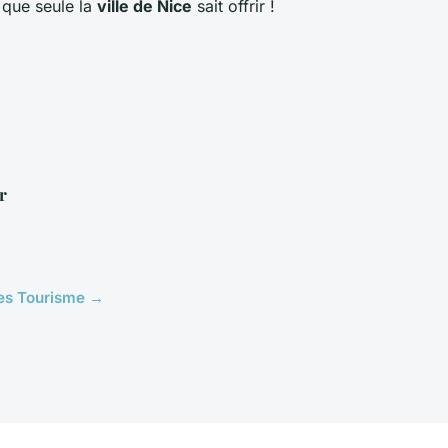
r que seule la
ville de Nice
sait offrir !
r
cles Tourisme →