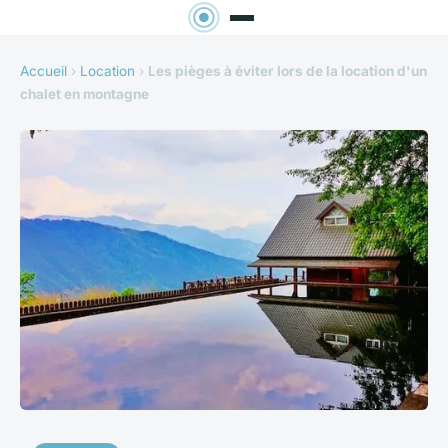
Accueil
›
Location
›
Les pièges à éviter lors de la location d'un
chalet en montagne